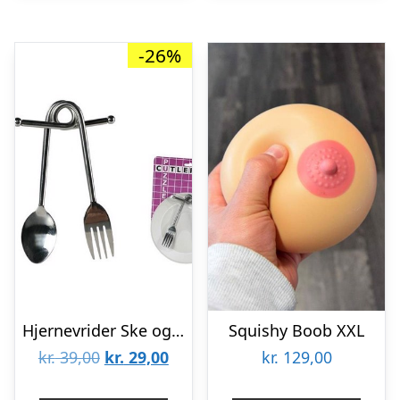
-26%
Hjernevrider Ske og gaffel
Squishy Boob XXL
Den
Den
kr.
39,00
kr.
29,00
kr.
129,00
oprindelige
aktuelle