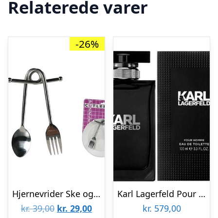
Relaterede varer
-26%
Hjernevrider Ske og gaffel
Karl Lagerfeld Pour Homme Eau de Toilette Spray 100ml
Den
Den
kr.
39,00
kr.
29,00
kr.
579,00