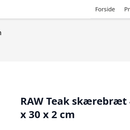
Forside
P
m
RAW Teak skærebræt 
x 30 x 2 cm