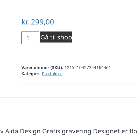
kr.
299,00
RAW
Gå til shop
Teak
skærebræt
Varenummer (SKU):
1215210427344164461
40
Kategori:
Produkter
x
30
x
2
cm
 Aida Design Gratis gravering Designet er flo
antal