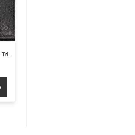
ZIPPO Saffiano – Tri-Fold-Wallet
p