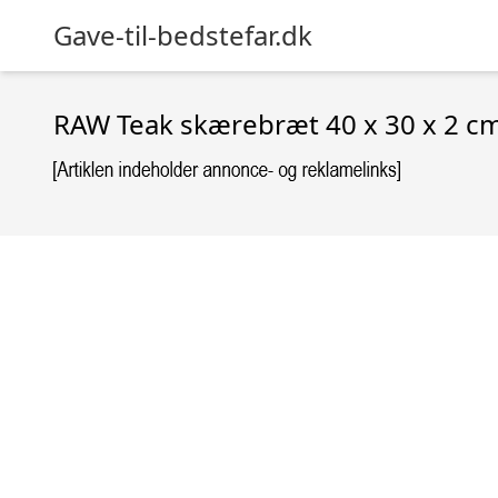
Gave-til-bedstefar.dk
RAW Teak skærebræt 40 x 30 x 2 c