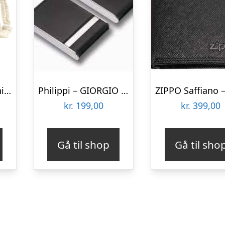
FREDE HOST – Terninger – Black White
Philippi – GIORGIO Vertikal Visitkort Etui
kr.
199,00
kr.
399,00
Gå til shop
Gå til sho