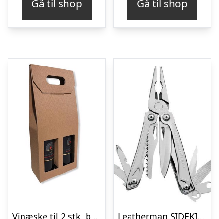
Gå til shop
Gå til shop
Vinæske til 2 stk, brun
Leatherman SIDEKICKÂ® – Multi-Værktøj