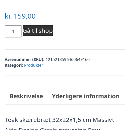
kr.
159,00
RAW
Gå til shop
Teak
skærebræt
Varenummer (SKU):
1215213596460649160
32
Kategori:
Produkter
x
22
x
Beskrivelse
Yderligere information
1,5
cm
Teak skærebræt 32x22x1,5 cm Massivt
antal