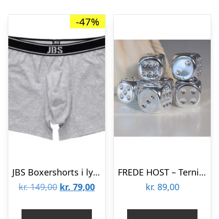
-47%
JBS Boxershorts i lys grå
FREDE HOST – Terninger – Silver Plated
Den
Den
kr.
149,00
kr.
79,00
kr.
89,00
oprindelige
aktuelle
pris
pris