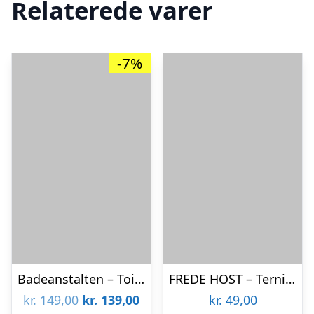
Relaterede varer
-7%
Badeanstalten – Toilettaske
FREDE HOST – Terninger – White
Den
Den
kr.
149,00
kr.
139,00
kr.
49,00