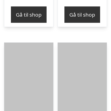
oprindelige
aktuelle
pris
pris
Gå til shop
Gå til shop
var:
er:
kr. 149,00.
kr. 139,00.