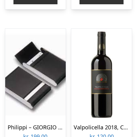
Philippi – GIORGIO Vertikal Visitkort Etui
Valpolicella 2018, Corte majoli, Veneto
kr.
199,00
kr.
120,00