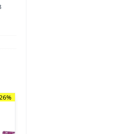
8
-26%