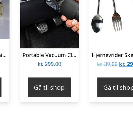
FREDE HOST – Terninger – Gold Plated
Portable Vacuum Cleaner
Den
kr.
299,00
kr.
39,00
kr.
29
oprin
pris
Gå til shop
Gå til sho
var:
kr. 39