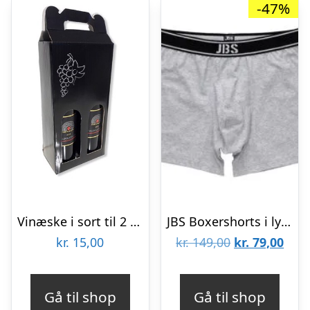
-47%
Vinæske i sort til 2 stk
JBS Boxershorts i lys grå
Den
Den
kr.
15,00
kr.
149,00
kr.
79,00
oprindelige
aktu
pris
pris
Gå til shop
Gå til shop
var:
er: