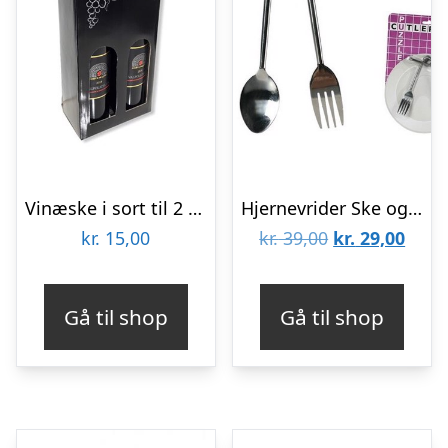
Vinæske i sort til 2 stk
Hjernevrider Ske og gaffel
Den
Den
kr.
15,00
kr.
39,00
kr.
29,00
oprindelige
aktue
pris
pris
Gå til shop
Gå til shop
var:
er:
kr. 39,00.
kr. 2