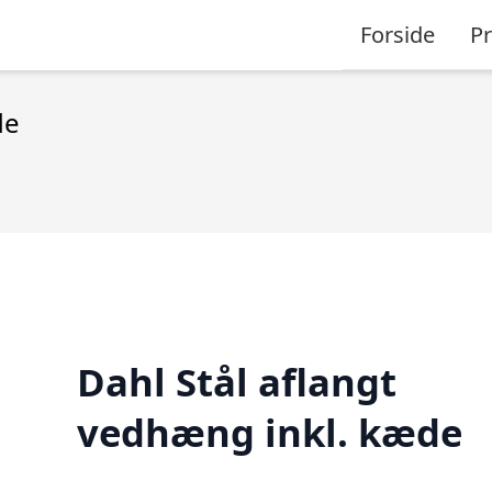
Forside
P
de
Dahl Stål aflangt
vedhæng inkl. kæde