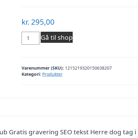
kr.
295,00
Dahl
Gå til shop
Stål
aflangt
Varenummer (SKU):
1215219320150638207
vedhæng
Kategori:
Produkter
inkl.
kæde
antal
ub Gratis gravering SEO tekst Herre dog tag i 