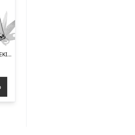
Leatherman SIDEKICKÂ® – Multi-Værktøj
p