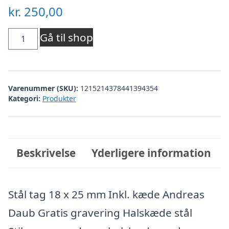
kr.
250,00
Dahl
Gå til shop
ID
skilt
Varenummer (SKU):
1215214378441394354
mat
Kategori:
Produkter
stål
18
x
Beskrivelse
Yderligere information
25
mm
Stål tag 18 x 25 mm Inkl. kæde Andreas
antal
Daub Gratis gravering Halskæde stål