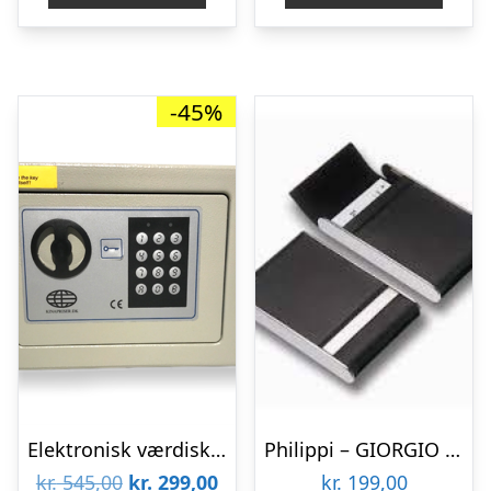
-45%
Elektronisk værdiskab
Philippi – GIORGIO Vertikal Visitkort Etui
Den
Den
kr.
545,00
kr.
299,00
kr.
199,00