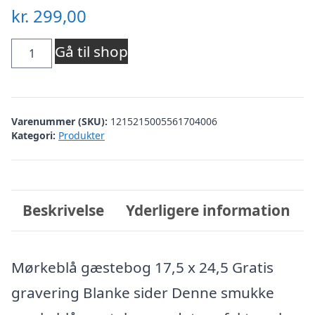
kr.
299,00
Blå
Gå til shop
Gæstebog
-
Varenummer (SKU):
1215215005561704006
studenter
Kategori:
Produkter
B5
antal
Beskrivelse
Yderligere information
Mørkeblå gæstebog 17,5 x 24,5 Gratis
gravering Blanke sider Denne smukke