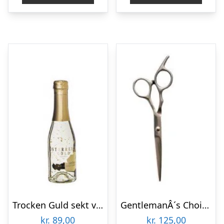
Trocken Guld sekt vin, 20 cl. i Guldbarre Gaveæske
GentlemanÂ´s Choice – Skægsaks
kr.
89,00
kr.
125,00